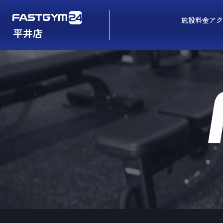
施設
料金
アク
平井店