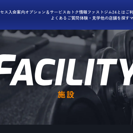
セス
入会案内
オプション＆サービス
おトク情報
ファストジム24とは
ご
よくあるご質問
体験・見学
他の店舗を探す
施設