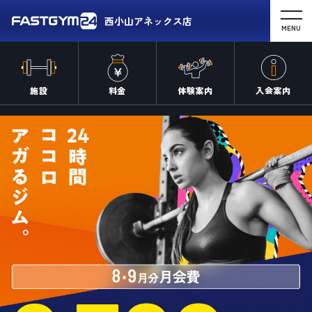
西小山アネックス店
MENU
施設
料金
体験案内
入会案内