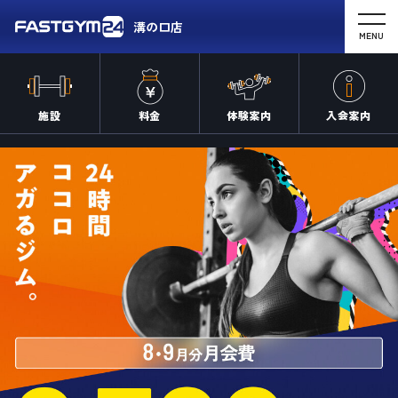
溝の口店
MENU
施設
料金
体験案内
入会案内