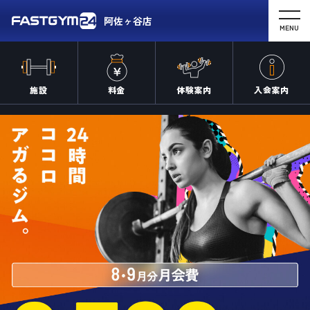
阿佐ヶ谷店
MENU
施設
料金
体験案内
入会案内