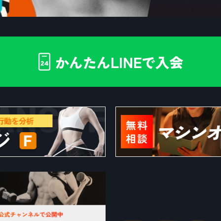
LINE
かんたん
で入会