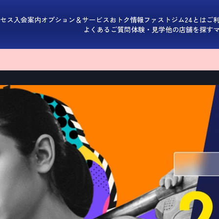
セス
入会案内
オプション＆サービス
おトク情報
ファストジム24とは
ご
よくあるご質問
体験・見学
他の店舗を探す